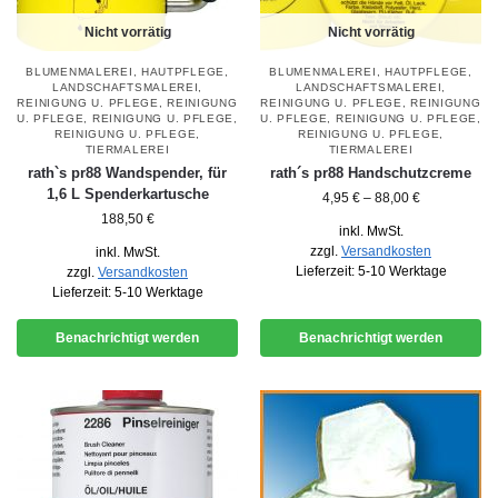
Nicht vorrätig
Nicht vorrätig
BLUMENMALEREI
,
HAUTPFLEGE
,
BLUMENMALEREI
,
HAUTPFLEGE
,
LANDSCHAFTSMALEREI
,
LANDSCHAFTSMALEREI
,
REINIGUNG U. PFLEGE
,
REINIGUNG
REINIGUNG U. PFLEGE
,
REINIGUNG
U. PFLEGE
,
REINIGUNG U. PFLEGE
,
U. PFLEGE
,
REINIGUNG U. PFLEGE
,
REINIGUNG U. PFLEGE
,
REINIGUNG U. PFLEGE
,
TIERMALEREI
TIERMALEREI
rath`s pr88 Wandspender, für
rath´s pr88 Handschutzcreme
1,6 L Spenderkartusche
4,95
€
–
88,00
€
188,50
€
inkl. MwSt.
zzgl.
Versandkosten
inkl. MwSt.
Lieferzeit:
5-10 Werktage
zzgl.
Versandkosten
Lieferzeit:
5-10 Werktage
Benachrichtigt werden
Benachrichtigt werden