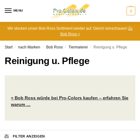
MENU
0
Wir stocken unser Bob Ross Sortiment wieder auf. Gleich reinschauen!
Zu
Bob Ross >
Start
nach Marken
Bob Ross
Tiermalerei
Reinigung u. Pflege
/
/
/
/
Reinigung u. Pflege
» Bob Ross würde bei Pro-Colors kaufen – erfahren Sie
warum …
FILTER ANZEIGEN