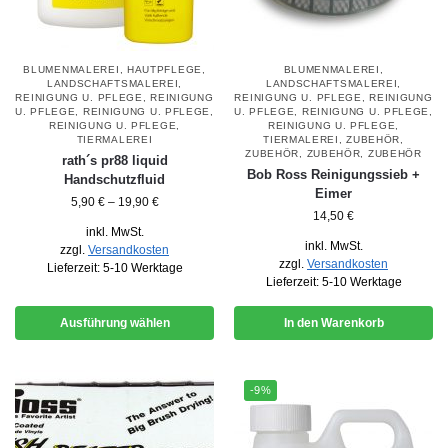
BLUMENMALEREI
,
HAUTPFLEGE
,
BLUMENMALEREI
,
LANDSCHAFTSMALEREI
,
LANDSCHAFTSMALEREI
,
REINIGUNG U. PFLEGE
,
REINIGUNG
REINIGUNG U. PFLEGE
,
REINIGUNG
U. PFLEGE
,
REINIGUNG U. PFLEGE
,
U. PFLEGE
,
REINIGUNG U. PFLEGE
,
REINIGUNG U. PFLEGE
,
REINIGUNG U. PFLEGE
,
TIERMALEREI
TIERMALEREI
,
ZUBEHÖR
,
ZUBEHÖR
,
ZUBEHÖR
,
ZUBEHÖR
rath´s pr88 liquid
Bob Ross Reinigungssieb +
Handschutzfluid
Eimer
5,90
€
–
19,90
€
14,50
€
inkl. MwSt.
inkl. MwSt.
zzgl.
Versandkosten
zzgl.
Versandkosten
Lieferzeit:
5-10 Werktage
Lieferzeit:
5-10 Werktage
Ausführung wählen
In den Warenkorb
-9%