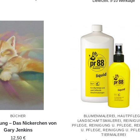
Lieferzeit:
5-10 Werktage
BÜCHER
BLUMENMALEREI
,
HAUTPFLE
LANDSCHAFTSMALEREI
,
REINIGU
tung – Das Nickerchen von
PFLEGE
,
REINIGUNG U. PFLEGE
,
RE
Gary Jenkins
U. PFLEGE
,
REINIGUNG U. PFL
TIERMALEREI
12,50
€