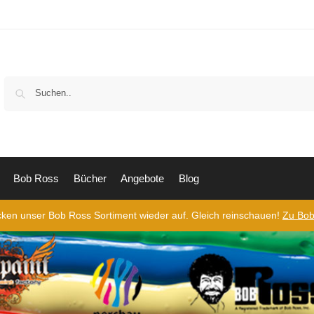
Bob Ross
Bücher
Angebote
Blog
cken unser Bob Ross Sortiment wieder auf. Gleich reinschauen!
Zu Bob