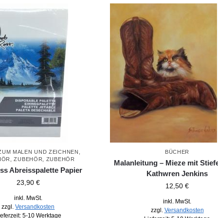
 ZUM MALEN UND ZEICHNEN
,
BÜCHER
HÖR
,
ZUBEHÖR
,
ZUBEHÖR
Malanleitung – Mieze mit Stief
s Abreisspalette Papier
Kathwren Jenkins
23,90
€
12,50
€
inkl. MwSt.
inkl. MwSt.
zzgl.
Versandkosten
zzgl.
Versandkosten
ieferzeit:
5-10 Werktage