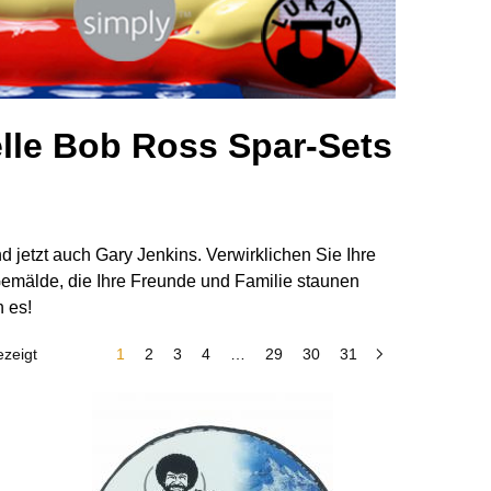
elle Bob Ross Spar-Sets
jetzt auch Gary Jenkins. Verwirklichen Sie Ihre
 Gemälde, die Ihre Freunde und Familie staunen
n es!
zeigt
1
2
3
4
…
29
30
31