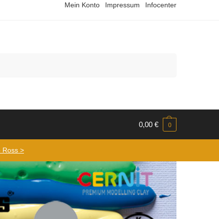
Mein Konto
Impressum
Infocenter
Suchen
0,00
€
0
 Ross >