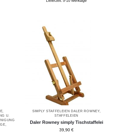
Lieferzeit:
5-10 Werktage
GE
,
SIMPLY STAFFELEIEN DALER ROWNEY
,
NG U.
STAFFELEIEN
INIGUNG
Daler Rowney simply Tischstaffelei
EGE
,
39,90
€