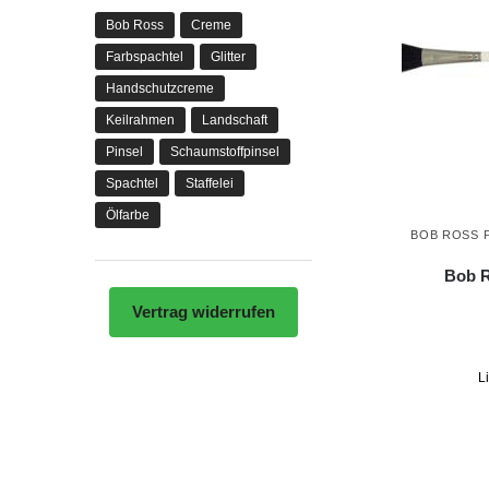
Bob Ross
Creme
Farbspachtel
Glitter
Handschutzcreme
Keilrahmen
Landschaft
Pinsel
Schaumstoffpinsel
Spachtel
Staffelei
Ölfarbe
BOB ROSS 
Bob R
Vertrag widerrufen
L