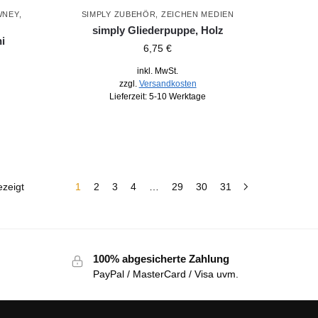
WNEY
,
SIMPLY ZUBEHÖR
,
ZEICHEN MEDIEN
simply Gliederpuppe, Holz
i
6,75
€
inkl. MwSt.
zzgl.
Versandkosten
Lieferzeit:
5-10 Werktage
zeigt
1
2
3
4
…
29
30
31
100% abgesicherte Zahlung
PayPal / MasterCard / Visa uvm.