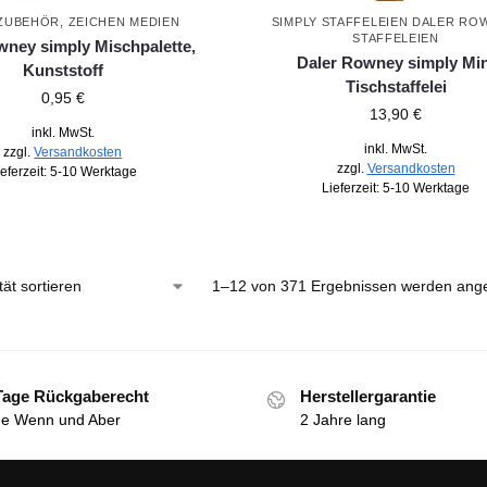
 ZUBEHÖR
,
ZEICHEN MEDIEN
SIMPLY STAFFELEIEN DALER RO
STAFFELEIEN
wney simply Mischpalette,
Daler Rowney simply Min
Kunststoff
Tischstaffelei
0,95
€
13,90
€
inkl. MwSt.
inkl. MwSt.
zzgl.
Versandkosten
zzgl.
Versandkosten
ieferzeit:
5-10 Werktage
Lieferzeit:
5-10 Werktage
1–12 von 371 Ergebnissen werden ange
Tage Rückgaberecht
Herstellergarantie
e Wenn und Aber
2 Jahre lang