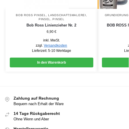
BOB ROSS PINSEL
,
LANDSCHAFTSMALEREI
,
GRUNDIERUNG
PINSEL
,
PINSEL
Bob Ross Linienzieher Nr. 2
BOB ROSS Ma
6,90
€
inkl. MwSt.
zzgl.
Versandkosten
Lieferzeit:
5-10 Werktage
Lie
In den Warenkorb
Zahlung auf Rechnung
Bequem nach Erhalt der Ware
14 Tage Rückgaberecht
Ohne Wenn und Aber
Herstellergarantie