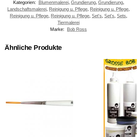
Kategorien:
Blumenmalerei
,
Grundierung
,
Grundierung
,
Landschaftsmalerei
,
Reinigung u. Pflege
,
Reinigung u. Pflege
,
Reinigung u. Pflege
,
Reinigung u. Pflege
,
Set's
,
Set's
,
Sets
,
Tiermalerei
Marke:
Bob Ross
Ähnliche Produkte