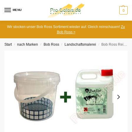
MENU
0
Wir stocken unser Bob Ross Sortiment wieder auf. Gleich reinschauen!
Zu
Bob Ross >
Start
nach Marken
Bob Ross
Landschaftsmalerei
Bob Ross Reinigungsset
/
/
/
/