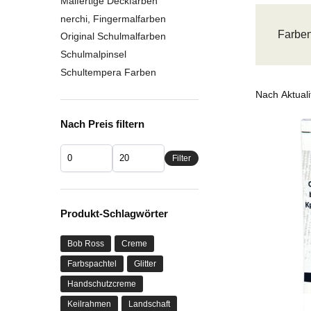
Malfertige Deckfarben
nerchi, Fingermalfarben
Farben
Original Schulmalfarben
Schulmalpinsel
Schultempera Farben
Nach Preis filtern
Filter
Produkt-Schlagwörter
Bob Ross
Creme
Farbspachtel
Glitter
Handschutzcreme
Keilrahmen
Landschaft