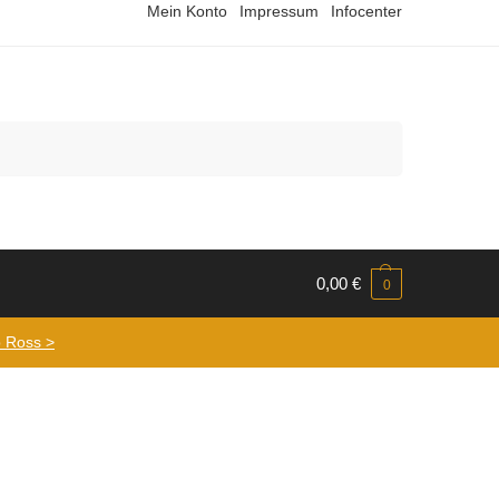
Mein Konto
Impressum
Infocenter
Suchen
0,00
€
0
 Ross >