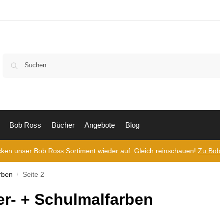
Bob Ross
Bücher
Angebote
Blog
cken unser Bob Ross Sortiment wieder auf. Gleich reinschauen!
Zu Bob
rben
Seite 2
/
er- + Schulmalfarben