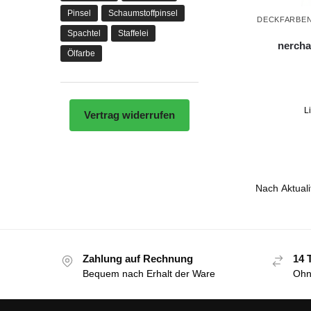
Pinsel
Schaumstoffpinsel
DECKFARBEN
Spachtel
Staffelei
nercha
Ölfarbe
L
Vertrag widerrufen
Zahlung auf Rechnung
14 
Bequem nach Erhalt der Ware
Ohn