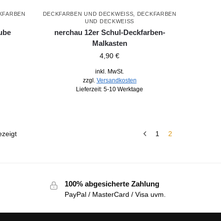
KFARBEN
DECKFARBEN UND DECKWEISS
,
DECKFARBEN
UND DECKWEISS
ube
nerchau 12er Schul-Deckfarben-
Malkasten
4,90
€
inkl. MwSt.
zzgl.
Versandkosten
Lieferzeit:
5-10 Werktage
zeigt
1
2
100% abgesicherte Zahlung
PayPal / MasterCard / Visa uvm.