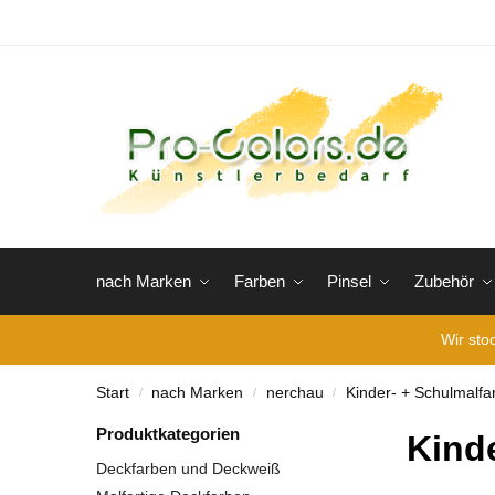
nach Marken
Farben
Pinsel
Zubehör
Wir sto
Start
nach Marken
nerchau
Kinder- + Schulmalfa
/
/
/
Produktkategorien
Kind
Deckfarben und Deckweiß