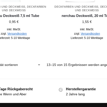
 UND DECKWEISS
,
DECKFARBEN
DECKFARBEN UND DECKWEISS
,
DEC
UND DECKWEISS
UND DECKWEISS
u Deckweiß 7,5 ml Tube
nerchau Deckweiß, 20 ml T
0,95
€
1,55
€
inkl. MwSt.
inkl. MwSt.
zzgl.
Versandkosten
zzgl.
Versandkosten
ieferzeit:
5-10 Werktage
Lieferzeit:
5-10 Werktage
13–15 von 15 Ergebnissen werden ange
Tage Rückgaberecht
Herstellergarantie
e Wenn und Aber
2 Jahre lang