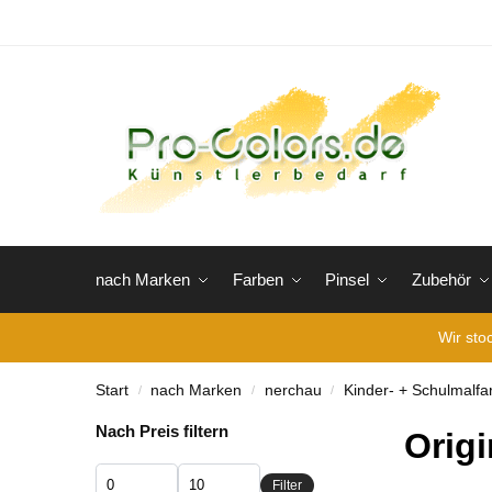
nach Marken
Farben
Pinsel
Zubehör
Wir sto
Start
nach Marken
nerchau
Kinder- + Schulmalfa
/
/
/
Nach Preis filtern
Orig
Filter