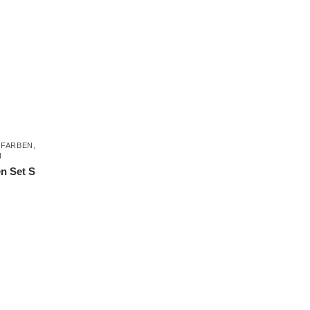
LFARBEN
,
N
n Set S