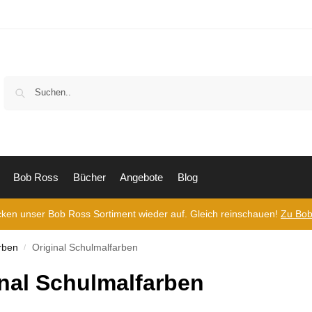
Bob Ross
Bücher
Angebote
Blog
cken unser Bob Ross Sortiment wieder auf. Gleich reinschauen!
Zu Bob
rben
Original Schulmalfarben
/
inal Schulmalfarben