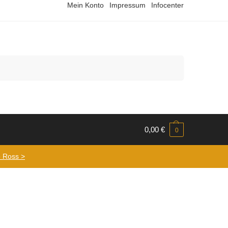
Mein Konto
Impressum
Infocenter
Suchen
0,00
€
0
 Ross >