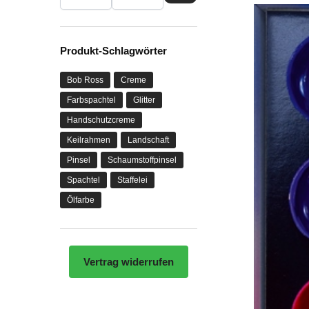
Produkt-Schlagwörter
Bob Ross
Creme
Farbspachtel
Glitter
Handschutzcreme
Keilrahmen
Landschaft
Pinsel
Schaumstoffpinsel
Spachtel
Staffelei
Ölfarbe
Vertrag widerrufen