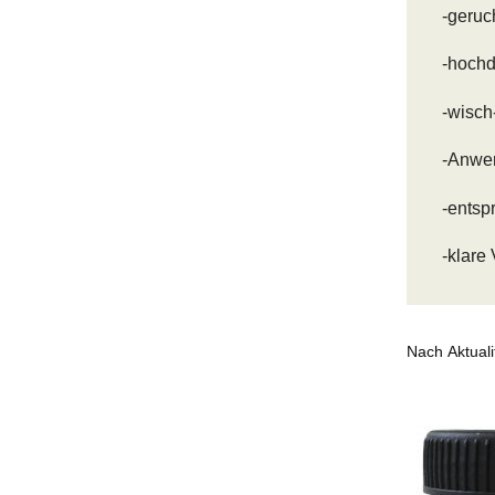
-geruc
-hochd
-wisch-
-Anwen
-entsp
-klare