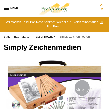
MENU
0
Wir stocken unser Bob Ross Sortiment wieder auf. Gleich reinschauen!
Zu
Bob Ross >
Start
nach Marken
Daler Rowney
Simply Zeichenmedien
/
/
/
Simply Zeichenmedien