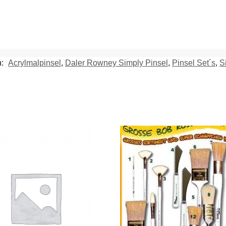
n:
Acrylmalpinsel
,
Daler Rowney Simply Pinsel
,
Pinsel Set´s
,
S