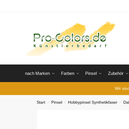
nach Marken
Farben
Pinsel
Zubehör
Wir sto
Start
Pinsel
Hobbypinsel Synthetikfaser
Da
/
/
/