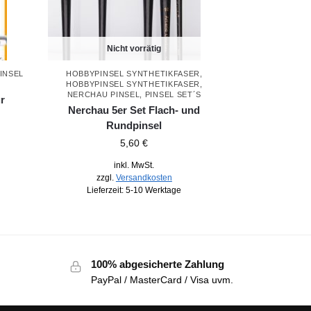
Nicht vorrätig
INSEL
HOBBYPINSEL SYNTHETIKFASER
,
HOBBYPINSEL SYNTHETIKFASER
,
NERCHAU PINSEL
,
PINSEL SET´S
r
Nerchau 5er Set Flach- und
Rundpinsel
5,60
€
inkl. MwSt.
zzgl.
Versandkosten
Lieferzeit:
5-10 Werktage
100% abgesicherte Zahlung
PayPal / MasterCard / Visa uvm.