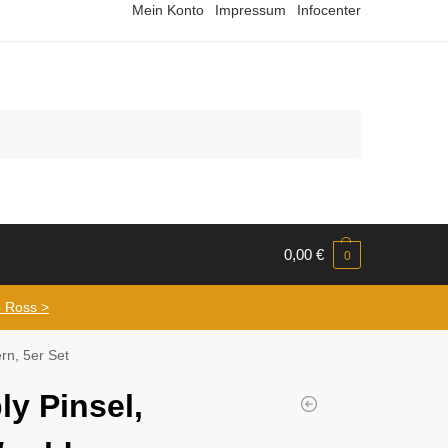
Mein Konto
Impressum
Infocenter
Suchen
0,00
€
0
 Ross >
ern, 5er Set
ly Pinsel,