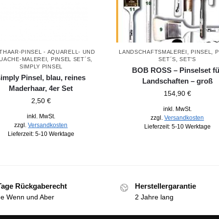
THAAR-PINSEL - AQUARELL- UND
LANDSCHAFTSMALEREI
,
PINSEL
,
P
UACHE-MALEREI
,
PINSEL SET´S
,
SET´S
,
SET'S
SIMPLY PINSEL
BOB ROSS – Pinselset fü
imply Pinsel, blau, reines
Landschaften – groß
Maderhaar, 4er Set
154,90
€
2,50
€
inkl. MwSt.
inkl. MwSt.
zzgl.
Versandkosten
zzgl.
Versandkosten
Lieferzeit:
5-10 Werktage
Lieferzeit:
5-10 Werktage
Tage Rückgaberecht
Herstellergarantie
e Wenn und Aber
2 Jahre lang