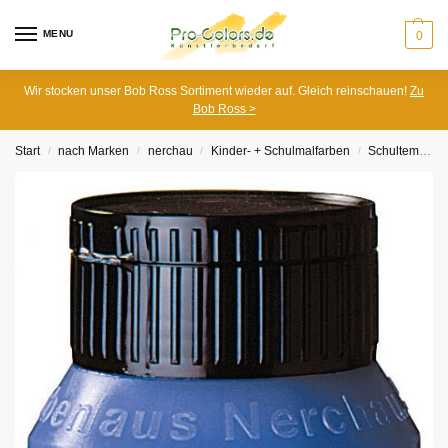
MENU
0
Wir stocken unser Bob Ross Sortiment wieder auf. Gleich reinschauen!
Zu
Bob Ross >
Start
nach Marken
nerchau
Kinder- + Schulmalfarben
Schultempera Farben
/
/
/
/