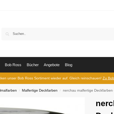
Bob Ross
Bücher
Angebote
Blog
cken unser Bob Ross Sortiment wieder auf. Gleich reinschauen!
Zu Bob
lmalfarben
Malfertige Deckfarben
nerchau malfertige Deckfarben 
/
/
nerc