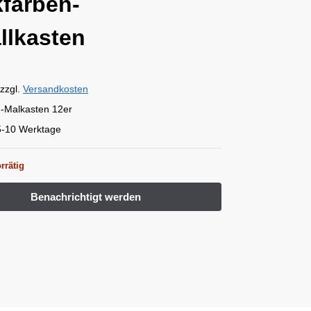
farben-
llkasten
zzgl.
Versandkosten
-Malkasten 12er
5-10 Werktage
rrätig