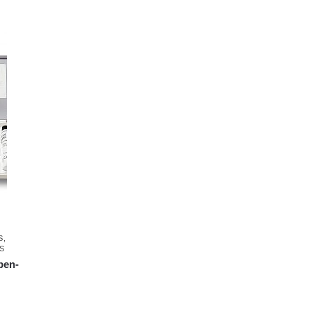
,
ben-