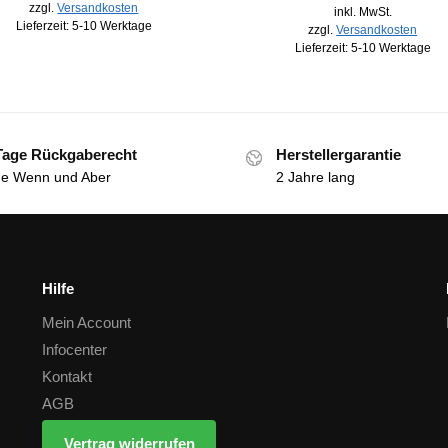
zzgl.
Versandkosten
inkl. MwSt.
Lieferzeit:
5-10 Werktage
zzgl.
Versandkosten
Lieferzeit:
5-10 Werktage
Tage Rückgaberecht
Herstellergarantie
e Wenn und Aber
2 Jahre lang
Hilfe
Mein Account
Infocenter
Kontakt
AGB
Vertrag widerrufen