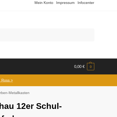
Mein Konto
Impressum
Infocenter
Suchen
0,00
€
0
 Ross >
rben-Metallkasten
hau 12er Schul-