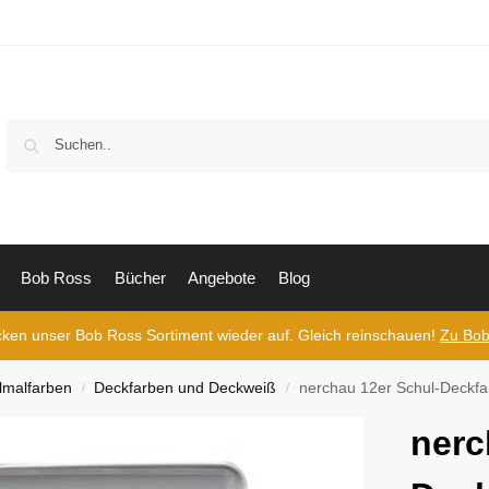
Bob Ross
Bücher
Angebote
Blog
cken unser Bob Ross Sortiment wieder auf. Gleich reinschauen!
Zu Bob
lmalfarben
Deckfarben und Deckweiß
nerchau 12er Schul-Deckfa
/
/
nerc