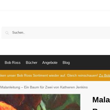
Bob Ross
Bücher
Angebote
Blog
cken unser Bob Ross Sortiment wieder auf. Gleich reinschauen!
Zu Bob
Malanleitung – Ein Baum für Zwei von Kathwren Jenkins
Mala