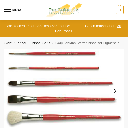
MENU
0
Wir stocken unser Bob Ross Sortiment wieder auf. Gleich reinschauen!
Zu
Bob Ross >
Start
Pinsel
Pinsel Set´s
Gary Jenkins Starter Pinselset Pigment Power
/
/
/