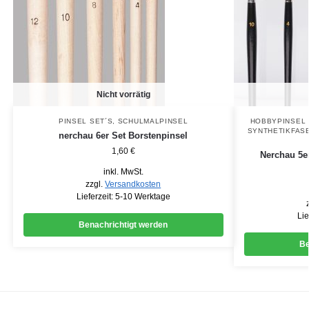
Nicht vorrätig
PINSEL SET´S
,
SCHULMALPINSEL
HOBBYPINSEL 
SYNTHETIKFAS
nerchau 6er Set Borstenpinsel
1,60
€
Nerchau 5e
inkl. MwSt.
zzgl.
Versandkosten
Lieferzeit:
5-10 Werktage
Lie
Benachrichtigt werden
Be