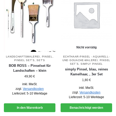
Nicht vorrätig
LANDSCHAFTSMALEREI
,
PINSEL
,
ECHTHAAR-PINSEL - AQUARELL-
PINSEL SET´S
,
SET'S
UND GOUACHE-MALEREI
,
PINSEL
SET´S
,
SIMPLY PINSEL
BOB ROSS – Pinselset für
simply Pinsel, blau, reines
Landschaften – klein
Kamelhaar, , 3er Set
49,90
€
1,80
€
inkl. MwSt.
inkl. MwSt.
zzgl.
Versandkosten
zzgl.
Versandkosten
Lieferzeit:
5-10 Werktage
Lieferzeit:
5-10 Werktage
In den Warenkorb
Benachrichtigt werden