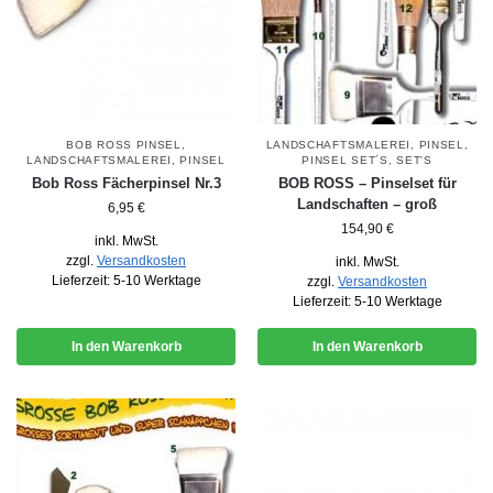
BOB ROSS PINSEL
,
LANDSCHAFTSMALEREI
,
PINSEL
,
LANDSCHAFTSMALEREI
,
PINSEL
PINSEL SET´S
,
SET'S
Bob Ross Fächerpinsel Nr.3
BOB ROSS – Pinselset für
Landschaften – groß
6,95
€
154,90
€
inkl. MwSt.
zzgl.
Versandkosten
inkl. MwSt.
Lieferzeit:
5-10 Werktage
zzgl.
Versandkosten
Lieferzeit:
5-10 Werktage
In den Warenkorb
In den Warenkorb