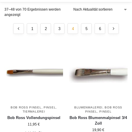
37–48 von 70 Ergebnissen werden
angezeigt
1
2
3
4
5
6
BOB ROSS PINSEL
,
PINSEL
,
BLUMENMALEREI
,
BOB ROSS
TIERMALEREI
PINSEL
,
PINSEL
Bob Ross Vollendungspinsel
Bob Ross Blumenmalpinsel 3/4
Zoll
11,95
€
19,90
€