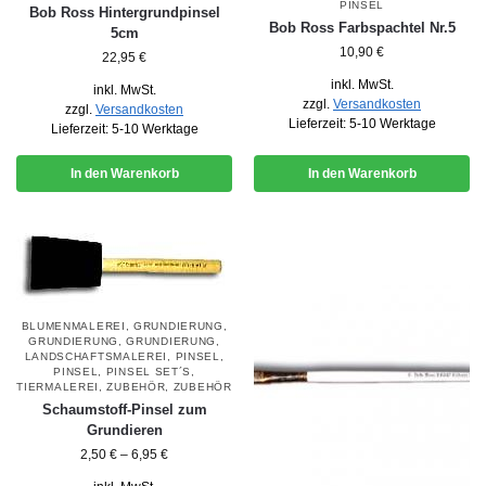
PINSEL
Bob Ross Hintergrundpinsel
Bob Ross Farbspachtel Nr.5
5cm
10,90
€
22,95
€
inkl. MwSt.
inkl. MwSt.
zzgl.
Versandkosten
zzgl.
Versandkosten
Lieferzeit:
5-10 Werktage
Lieferzeit:
5-10 Werktage
In den Warenkorb
In den Warenkorb
BLUMENMALEREI
,
GRUNDIERUNG
,
GRUNDIERUNG
,
GRUNDIERUNG
,
LANDSCHAFTSMALEREI
,
PINSEL
,
PINSEL
,
PINSEL SET´S
,
TIERMALEREI
,
ZUBEHÖR
,
ZUBEHÖR
Schaumstoff-Pinsel zum
Grundieren
2,50
€
–
6,95
€