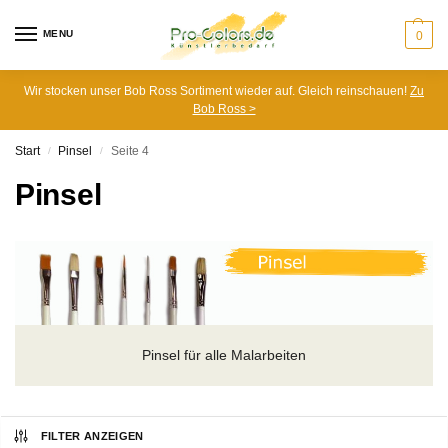
MENU
0
Wir stocken unser Bob Ross Sortiment wieder auf. Gleich reinschauen!
Zu
Bob Ross >
Start
Pinsel
Seite 4
/
/
Pinsel
Pinsel für alle Malarbeiten
FILTER ANZEIGEN