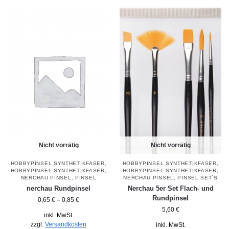
Nicht vorrätig
Nicht vorrätig
HOBBYPINSEL SYNTHETIKFASER
,
HOBBYPINSEL SYNTHETIKFASER
,
HOBBYPINSEL SYNTHETIKFASER
,
HOBBYPINSEL SYNTHETIKFASER
,
NERCHAU PINSEL
,
PINSEL
NERCHAU PINSEL
,
PINSEL SET´S
nerchau Rundpinsel
Nerchau 5er Set Flach- und
Rundpinsel
0,65
€
–
0,85
€
5,60
€
inkl. MwSt.
zzgl.
Versandkosten
inkl. MwSt.